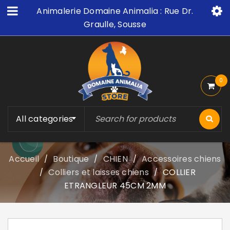
Animalerie Domaine Animalia : Rue Dr.
Graulle, Sousse
0
All categories
Accueil
Boutique
CHIEN
Accessoires chiens
/
/
/
Colliers et laisses chiens
COLLIER
/
/
ETRANGLEUR 45CM 2MM