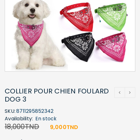
COLLIER POUR CHIEN FOULARD
DOG 3
SKU:
8711295852342
Availability:
En stock
18,000
TND
9,000
TND