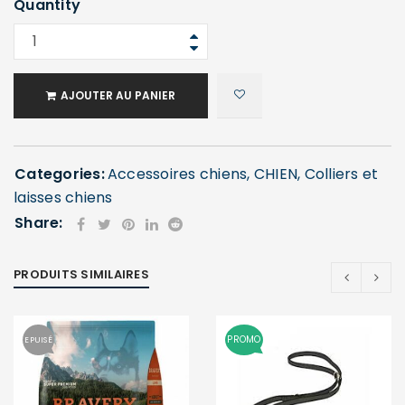
Quantity
AJOUTER AU PANIER
Categories:
Accessoires chiens
,
CHIEN
,
Colliers et
laisses chiens
Share:
PRODUITS SIMILAIRES
PROMO
EPUISÉ
SE CONNECTER