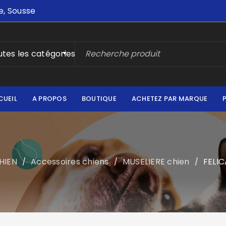
e, Sousse
tes les catégories
CUEIL
A PROPOS
BOUTIQUE
ACHETEZ PAR MARQUE
HIEN
Accessoires chiens
MUSELIERE chien
FELIC
/
/
/