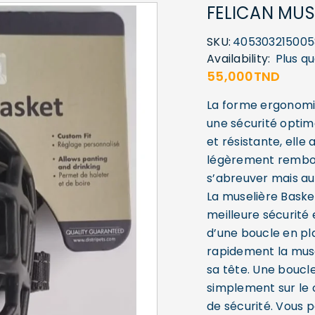
FELICAN MUS
SKU:
405303215005
Availability:
Plus q
55,000
TND
La forme ergonomiq
une sécurité optim
et résistante, elle
légèrement rembour
s’abreuver mais au
La muselière Basker
meilleure sécurité 
d’une boucle en pl
rapidement la muse
sa tête. Une boucl
simplement sur le c
de sécurité. Vous p