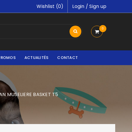
Wishlist (
0
)
Login
/
Sign up
0
PROMOS
ACTUALITÉS
CONTACT
AN MUSELIERE BASKET T5