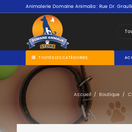
Animalerie Domaine Animalia : Rue Dr. Graull
Tou
TOUTES LES CATÉGORIES
AC
Accueil
Boutique
C
/
/