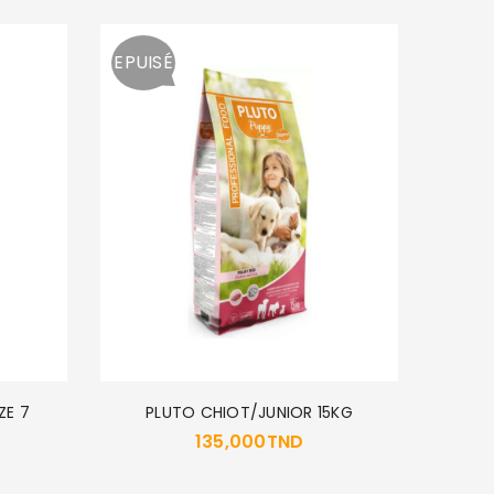
EPUISÉ
MENFOR
ZE 7
PLUTO CHIOT/JUNIOR 15KG
135,000
TND