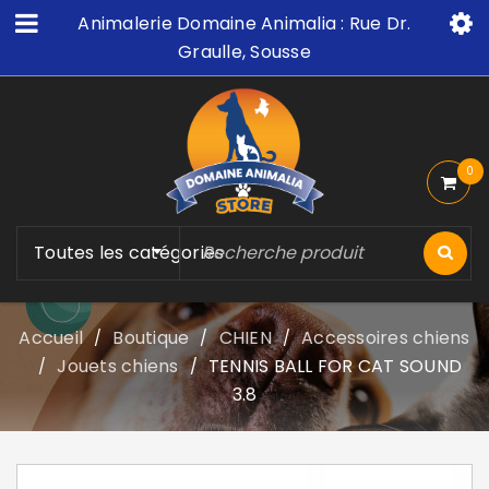
Animalerie Domaine Animalia : Rue Dr.
Graulle, Sousse
0
Toutes les catégories
Accueil
Boutique
CHIEN
Accessoires chiens
/
/
/
Jouets chiens
TENNIS BALL FOR CAT SOUND
/
/
3.8