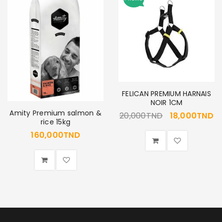
SE CONNECTER
Identifiant ou e-mail
*
Mot de passe
*
FELICAN PREMIUM HARNAIS
NOIR 1CM
Amity Premium salmon &
20,000
TND
18,000
TND
rice 15kg
160,000
TND
Se souvenir de moi
SE CONNECTER
MOT DE PASSE PERDU ?