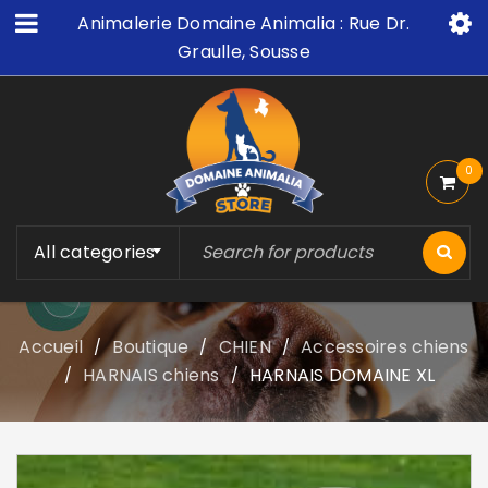
Animalerie Domaine Animalia : Rue Dr.
Graulle, Sousse
0
All categories
Accueil
Boutique
CHIEN
Accessoires chiens
/
/
/
HARNAIS chiens
HARNAIS DOMAINE XL
/
/