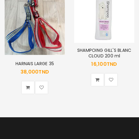
SE CONNECTER
Identifiant ou e-mail
*
Mot de passe
*
SHAMPOING GILL'S BLANC
CLOUD 200 ml
HARNAIS LARGE 35
16,100
TND
38,000
TND
Se souvenir de moi
SE CONNECTER
MOT DE PASSE PERDU ?