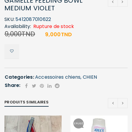
GAMELLE FEEDING BOWL
MEDIUM VIOLET
SKU:
5412087010622
Availability:
Rupture de stock
9,000
TND
9,000
TND
Categories:
Accessoires chiens
,
CHIEN
Share:
PRODUITS SIMILAIRES
EPUISÉ