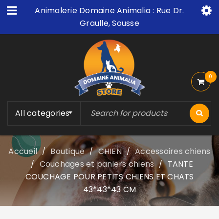
Animalerie Domaine Animalia : Rue Dr.
Graulle, Sousse
0
All categories
Accueil
Boutique
CHIEN
Accessoires chiens
/
/
/
Couchages et paniers chiens
TANTE
/
/
COUCHAGE POUR PETITS CHIENS ET CHATS
43*43*43 CM