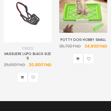
POTTY DOG HOBBY SMALL
38,700
TND
34,900
TND
CROCI
MUSELIERE LUPO BLACK SIZE
9
25,900
TND
20,800
TND