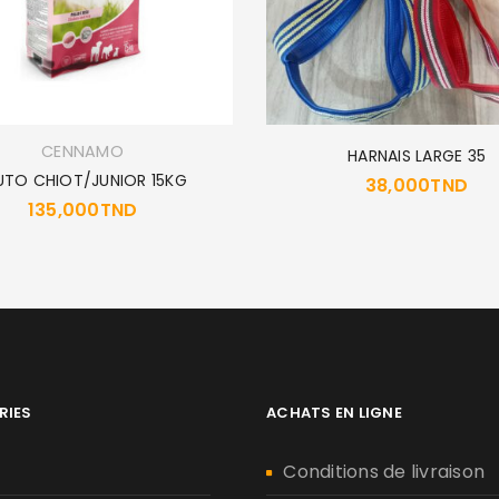
CENNAMO
HARNAIS LARGE 35
UTO CHIOT/JUNIOR 15KG
38,000
TND
135,000
TND
RIES
ACHATS EN LIGNE
n
Conditions de livraison