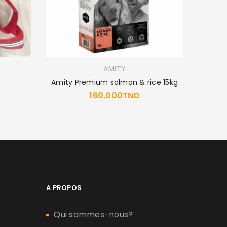
AMITY
Amity Premium salmon & rice 15kg
MUS
160,000
TND
A PROPOS
Qui sommes-nous?