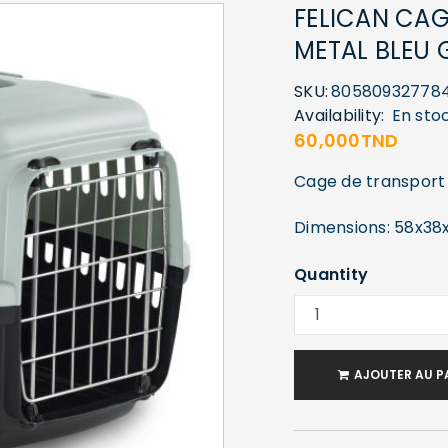
FELICAN CAG
METAL BLEU 
SKU:
80580932778
Availability:
En sto
60,000
TND
Cage de transport
Dimensions: 58x3
Quantity
AJOUTER AU P