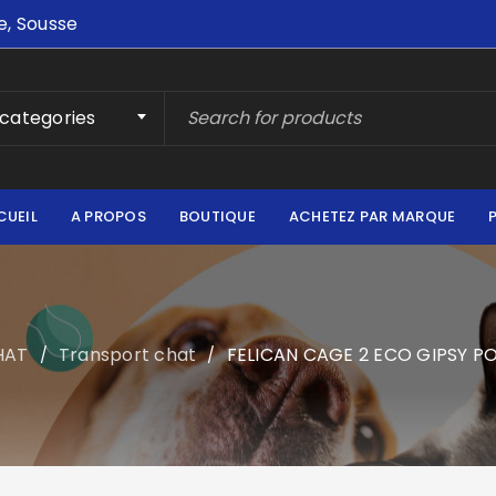
e, Sousse
 categories
CUEIL
A PROPOS
BOUTIQUE
ACHETEZ PAR MARQUE
HAT
Transport chat
FELICAN CAGE 2 ECO GIPSY P
/
/