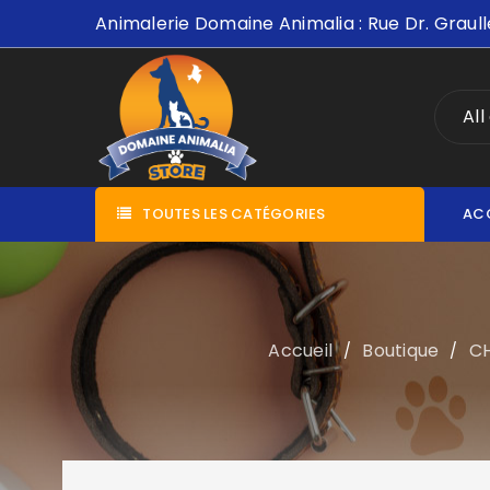
Animalerie Domaine Animalia : Rue Dr. Graull
All
TOUTES LES CATÉGORIES
AC
Accueil
Boutique
C
/
/