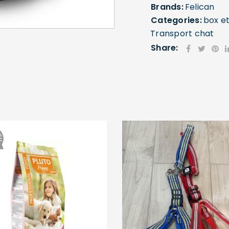
Brands:
Felican
Categories:
box et
Transport chat
Share:
SE CONNECTER
Identifiant ou e-mail
*
Mot de passe
*
É
Se souvenir de moi
SE CONNECTER
MOT DE PASSE PERDU ?