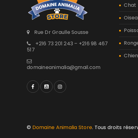
Chat
Oisea
Poiss
Rue Dr Graulle Sousse
Rong
+216 73 201 243 – +216 98 467
517
Chien
domaineanimalia@gmail.com
©
Domaine Animalia Store
. Tous droits rése