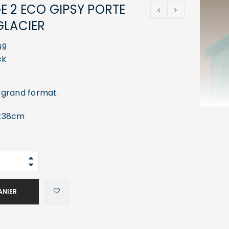
E 2 ECO GIPSY PORTE
GLACIER
49
ck
 grand format.
8x38cm
ANIER