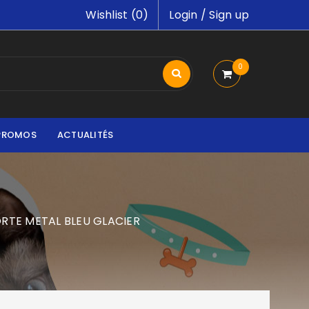
Wishlist (
0
)
Login
/
Sign up
0
PROMOS
ACTUALITÉS
ORTE METAL BLEU GLACIER