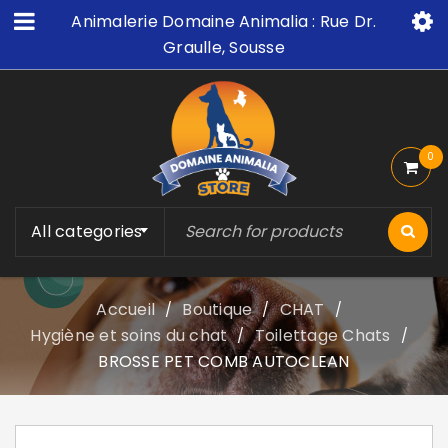
Animalerie Domaine Animalia : Rue Dr.
Graulle, Sousse
0
All categories
Accueil
Boutique
CHAT
/
/
/
Hygiène et soins du chat
Toilettage Chats
/
/
BROSSE PET COMB AUTOCLEAN