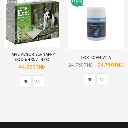
PROMO
EPUISÉ
Se souvenir de moi
SE CONNECTER
MOT DE PASSE PERDU ?
TAPIS ABSOR SUPNAPPY
FORTICAN VITA
ECO 84X57 14PC
24,750
TND
24,750
TND
44,000
TND