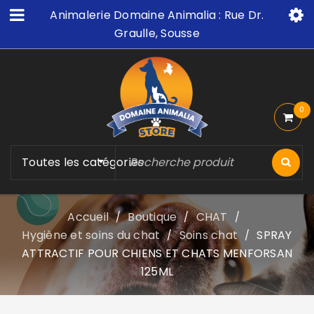
Animalerie Domaine Animalia : Rue Dr.
Graulle, Sousse
0
Toutes les catégories
Accueil
Boutique
CHAT
/
/
/
Hygiène et soins du chat
Soins chat
SPRAY
/
/
ATTRACTIF POUR CHIENS ET CHATS MENFORSAN
125ML