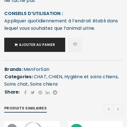
Ne tâche pas
CONSEILS D’UTILISATION :
Appliquer quotidiennement à l’endroit établi dans
lequel vous souhaitez que l’animal urine.
AJOUTER AU PANIER
Brands:
MenForSan
SE CONNECTER
Categories:
CHAT
,
CHIEN
,
Hygiène et soins chiens
,
Soins chat
,
Soins chiens
Identifiant ou e-mail
*
Share:
PRODUITS SIMILAIRES
Mot de passe
*