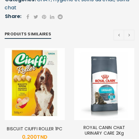
chat
Share:
PRODUITS SIMILAIRES
SE CONNECTER
Identifiant ou e-mail
*
Mot de passe
*
Se souvenir de moi
SE CONNECTER
ROYAL CANIN CHAT
BISCUIT CIUFFI ROLLER 1PC
URINARY CARE 2Kg
0,200
TND
MOT DE PASSE PERDU ?