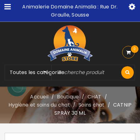
Animalerie Domaine Animalia : Rue Dr.
Graulle, Sousse
0
Toutes les catégories
Accueil
Boutique
CHAT
/
/
/
Hygiène et soins du chat
Soins chat
CATNIP
/
/
SPRAY 30 ML