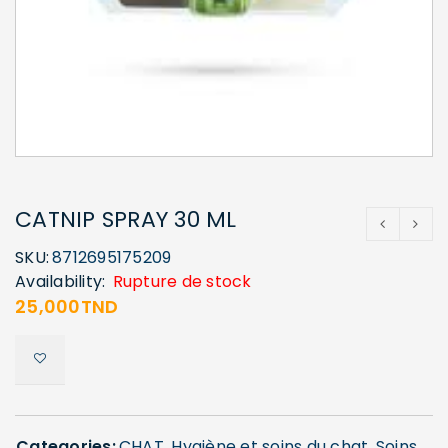
CATNIP SPRAY 30 ML
SKU:
8712695175209
Availability:
Rupture de stock
25,000
TND
Categories:
CHAT
,
Hygiène et soins du chat
,
Soins