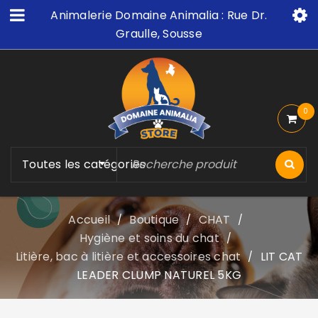
Animalerie Domaine Animalia : Rue Dr.
Graulle, Sousse
0
Toutes les catégories
Accueil
Boutique
CHAT
/
/
/
Hygiène et soins du chat
/
Litière, bac à litière et accessoires chat
LIT CAT
/
LEADER CLUMP NATUREL 5KG