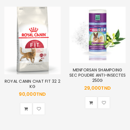
SE CONNECTER
Identifiant ou e-mail
*
Mot de passe
*
MENFORSAN SHAMPOING
SEC POUDRE ANTI-INSECTES
250G
ROYAL CANIN CHAT FIT 32 2
KG
29,000
TND
Se souvenir de moi
SE CONNECTER
90,000
TND
MOT DE PASSE PERDU ?