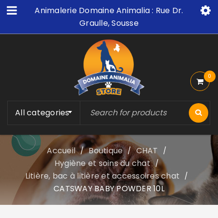
Animalerie Domaine Animalia : Rue Dr.
Graulle, Sousse
0
All categories
Accueil
Boutique
CHAT
/
/
/
Hygiène et soins du chat
/
Litière, bac à litière et accessoires chat
/
CATSWAY BABY POWDER 10L