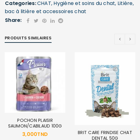
Categories:
CHAT
,
Hygiène et soins du chat
,
Litière,
bac à litière et accessoires chat
Share:
PRODUITS SIMILAIRES
SE CONNECTER
Identifiant ou e-mail
*
Mot de passe
*
POCHON PLAISIR
Se souvenir de moi
SE CONNECTER
SAUMON/CABILAUD 100G
BRIT CARE FRINDISE CHAT
3,000
TND
DENTAL 50G