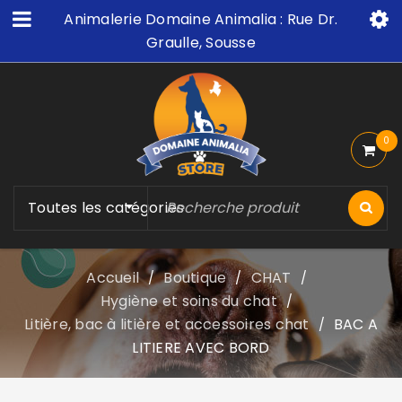
Animalerie Domaine Animalia : Rue Dr.
Graulle, Sousse
0
Toutes les catégories
Accueil
Boutique
CHAT
/
/
/
Hygiène et soins du chat
/
Litière, bac à litière et accessoires chat
BAC A
/
LITIERE AVEC BORD