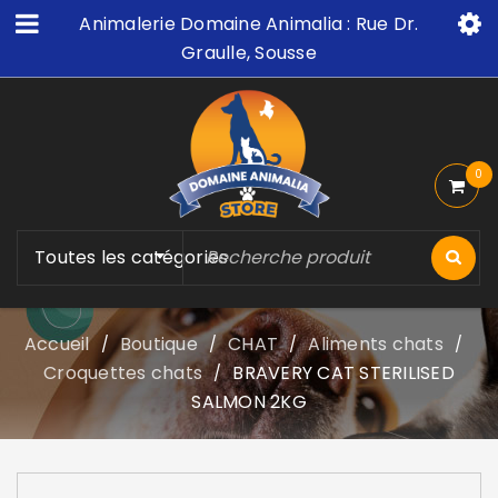
Animalerie Domaine Animalia : Rue Dr.
Graulle, Sousse
0
Toutes les catégories
Accueil
Boutique
CHAT
Aliments chats
/
/
/
/
Croquettes chats
BRAVERY CAT STERILISED
/
SALMON 2KG