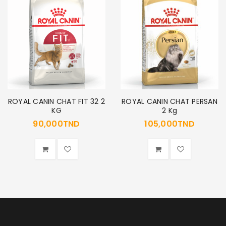
Se souvenir de moi
SE CONNECTER
MOT DE PASSE PERDU ?
ROYAL CANIN CHAT FIT 32 2
ROYAL CANIN CHAT PERSAN
KG
2 Kg
90,000
TND
105,000
TND