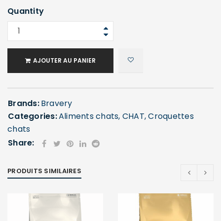
Quantity
AJOUTER AU PANIER
Brands:
Bravery
Categories:
Aliments chats
,
CHAT
,
Croquettes
SE CONNECTER
chats
Share:
Identifiant ou e-mail
*
PRODUITS SIMILAIRES
Mot de passe
*