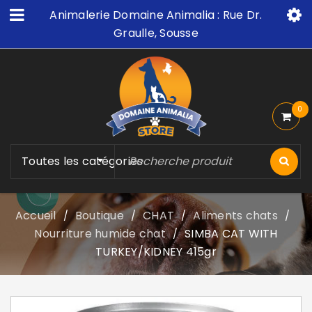
Animalerie Domaine Animalia : Rue Dr.
Graulle, Sousse
0
Toutes les catégories
Accueil
Boutique
CHAT
Aliments chats
/
/
/
/
Nourriture humide chat
SIMBA CAT WITH
/
TURKEY/KIDNEY 415gr