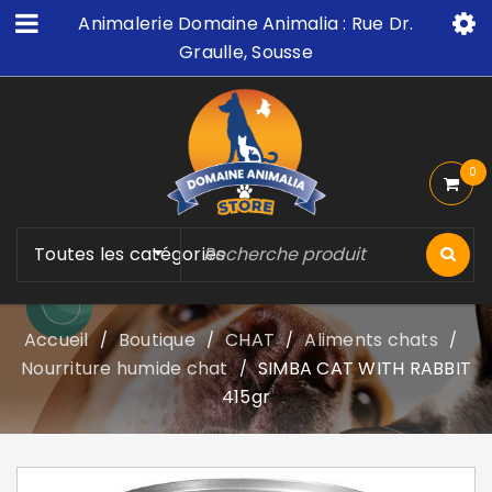
Animalerie Domaine Animalia : Rue Dr.
Graulle, Sousse
0
Toutes les catégories
Accueil
Boutique
CHAT
Aliments chats
/
/
/
/
Nourriture humide chat
SIMBA CAT WITH RABBIT
/
415gr