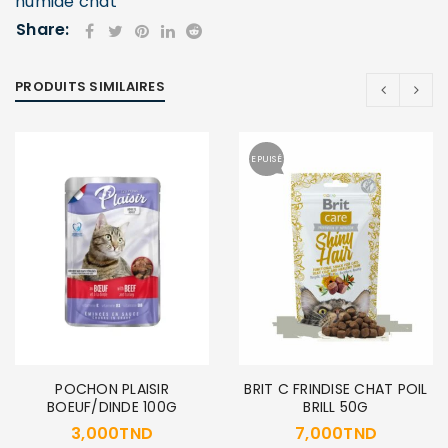
humide chat
Share:
PRODUITS SIMILAIRES
SE CONNECTER
EPUISÉ
Identifiant ou e-mail
*
Mot de passe
*
Se souvenir de moi
SE CONNECTER
POCHON PLAISIR
BRIT C FRINDISE CHAT POIL
BOEUF/DINDE 100G
BRILL 50G
3,000
TND
7,000
TND
MOT DE PASSE PERDU ?