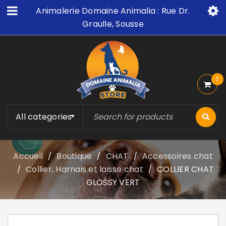
Animalerie Domaine Animalia : Rue Dr.
Graulle, Sousse
0
All categories
Accueil
Boutique
CHAT
Accessoires chat
/
/
/
Collier, Harnais et laisse chat
COLLIER CHAT
/
/
GLOSSY VERT