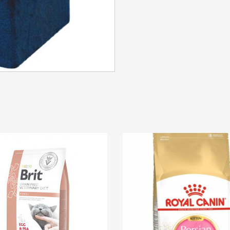
SE CONNECTER
Identifiant ou e-mail
*
Mot de passe
*
Se souvenir de moi
SE CONNECTER
MOT DE PASSE PERDU ?