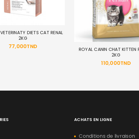
 VETERINATY DIETS CAT RENAL
2KG
77,000
TND
ROYAL CANIN CHAT KITTEN 
2KG
110,000
TND
RIES
ACHATS EN LIGNE
n
Conditions de livraison