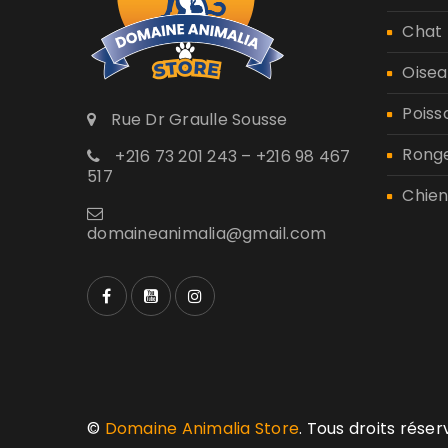
Chat
Oisea
Poiss
Rue Dr Graulle Sousse
Rong
+216 73 201 243 – +216 98 467
517
Chien
domaineanimalia@gmail.com
©
Domaine Animalia Store
. Tous droits rése