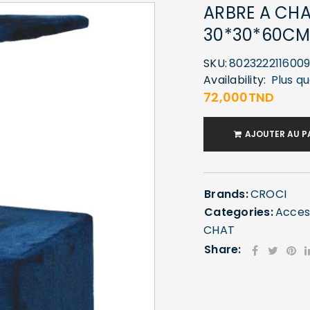
ARBRE A CH
30*30*60C
SKU:
802322211600
Availability:
Plus qu
72,000
TND
AJOUTER AU P
Brands:
CROCI
Categories:
Acces
CHAT
Share: