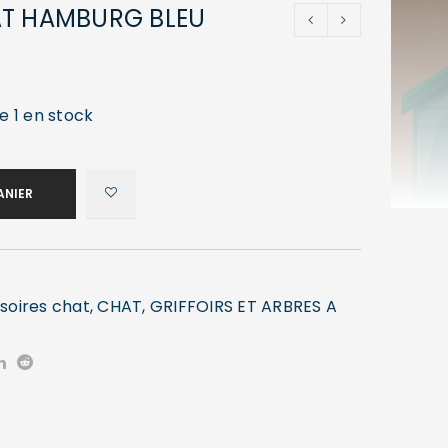
AT HAMBURG BLEU
M
9
e 1 en stock
ANIER
soires chat
,
CHAT
,
GRIFFOIRS ET ARBRES A