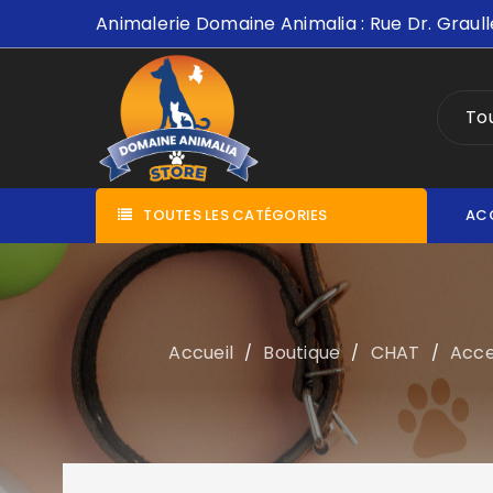
Animalerie Domaine Animalia : Rue Dr. Graull
Tou
TOUTES LES CATÉGORIES
AC
Accueil
Boutique
CHAT
Acce
/
/
/