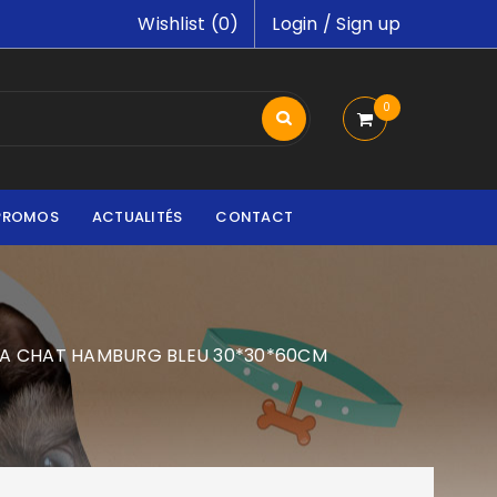
Wishlist (
0
)
Login
/
Sign up
0
PROMOS
ACTUALITÉS
CONTACT
 A CHAT HAMBURG BLEU 30*30*60CM