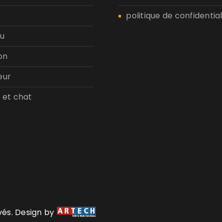
politique de confidential
u
on
eur
 et chat
rvés. Design by