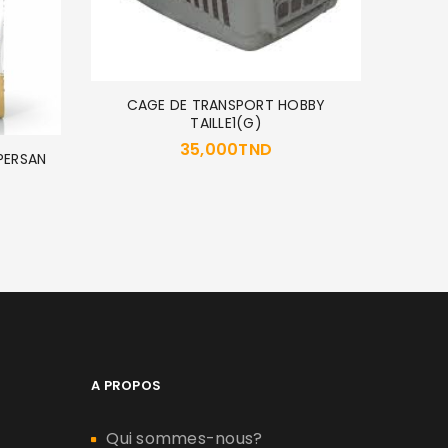
CAGE DE TRANSPORT HOBBY
TAILLE1(G)
24
35,000
TND
PERSAN
A PROPOS
Qui sommes-nous?