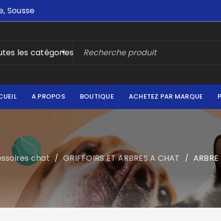
e, Sousse
tes les catégories
CUEIL
A PROPOS
BOUTIQUE
ACHETEZ PAR MARQUE
ssoires chat
GRIFFOIRS ET ARBRES A CHAT
ARBRE
/
/