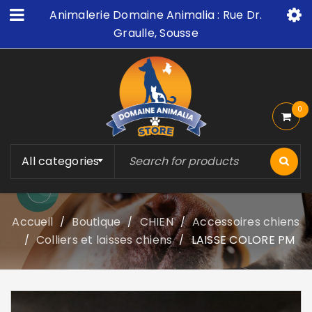
Animalerie Domaine Animalia : Rue Dr.
Graulle, Sousse
0
All categories
Accueil
Boutique
CHIEN
Accessoires chiens
/
/
/
Colliers et laisses chiens
LAISSE COLORE PM
/
/